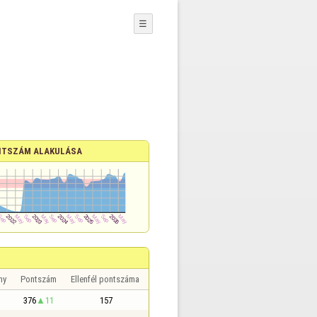
☰
TSZÁM ALAKULÁSA
ny
Pontszám
Ellenfél pontszáma
376
11
157