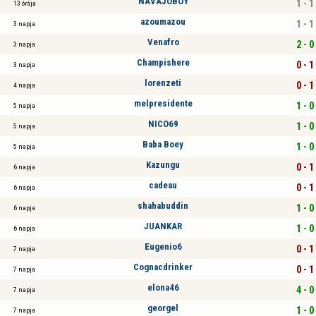
NAVAJOBOY
1 - 1
13 órája
azoumazou
1 - 1
3 napja
Venafro
2 - 0
3 napja
Champishere
0 - 1
3 napja
lorenzeti
0 - 1
4 napja
melpresidente
1 - 0
5 napja
NICO69
1 - 0
5 napja
Baba Boey
1 - 0
5 napja
Kazungu
0 - 1
6 napja
cadeau
0 - 1
6 napja
shahabuddin
1 - 0
6 napja
JUANKAR
1 - 0
6 napja
Eugenio6
0 - 1
7 napja
Cognacdrinker
0 - 1
7 napja
elona46
4 - 0
7 napja
georgel
1 - 0
7 napja