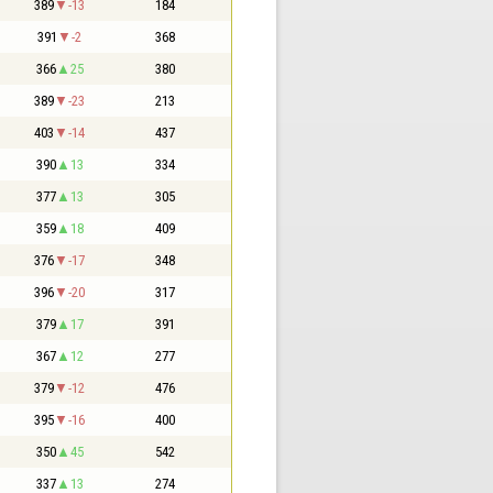
389
-13
184
391
-2
368
366
25
380
389
-23
213
403
-14
437
390
13
334
377
13
305
359
18
409
376
-17
348
396
-20
317
379
17
391
367
12
277
379
-12
476
395
-16
400
350
45
542
337
13
274