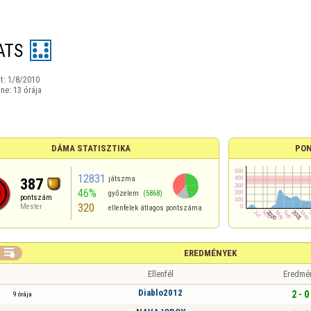
ATS
t:
1/8/2010
ine:
13 órája
DÁMA STATISZTIKA
PON
12831
játszma
387
46%
győzelem
(5868)
pontszám
320
Mester
ellenfelek átlagos pontszáma

EREDMÉNYEK
Ellenfél
Eredmé
Diablo2012
2 - 0
9 órája