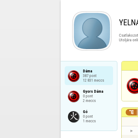
YELN
Csatlakozot
Utoljára onl
Dáma

387 pont

12 831 meccs
Gyors Dáma

0 pont

2 meccs
Gó


0 pont

1 meccs