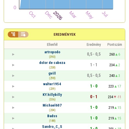


EREDMÉNYEK
Ellenfél
Eredmény
Pontszám
artropodo
0,5 - 0,5
260
6
(390)
dolor de cabeza
1 - 1
234
2
(258)
gvill
0,5 - 0,5
240
3
(298)
walter1954
1 - 0
223
17
(239)
KY.hillybilly
0 - 1
234
-11
(336)
Michael607
1 - 0
219
15
(204)
Badss
1 - 0
219
15
(188)
Sandro_C_S
1 - 0
201
18