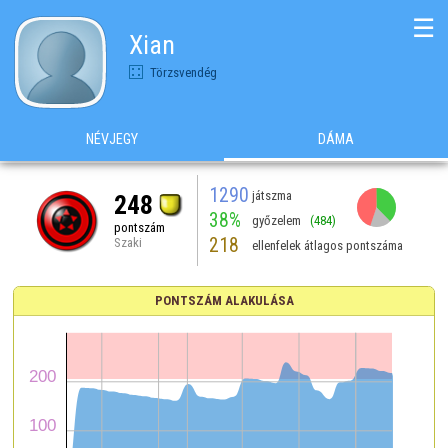
☰
Xian
Törzsvendég
NÉVJEGY
DÁMA
1290
játszma
248
38%
győzelem
(484)
pontszám
218
Szaki
ellenfelek átlagos pontszáma
PONTSZÁM ALAKULÁSA