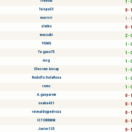
fredoal
1 - 
luispa23
0 - 
merrrrr
1 - 
zlatko
0 - 
waszabi
2 - 
YGMG
1 - 
Te gano75
1 - 
mcg
1 - 
Olecram Ancap
1 - 
Rodolfo DelaRosa
1 - 
romc
1 - 
A.gasparow
0 - 
snake431
0 - 
reimaldojpedroza
0 - 
ICTORRMM
0 - 
Javier125
0 - 