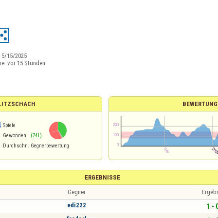
:
5/15/2025
ne:
vor 15 Stunden
BLITZSCHACH
BEWERTUNG
4
Spiele
Gewonnen
(741)
Durchschn. Gegnerbewertung
ERGEBNISSE
Gegner
Ergeb
edi222
1 - 