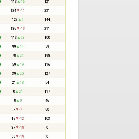
0
113
16
121
1
124
-11
231
1
123
1
144
1
136
-13
211
0
113
23
100
0
99
14
59
0
78
21
198
0
59
19
116
0
39
20
127
0
21
18
54
0
0
21
117
1
0
0
46
1
7
-7
60
1
19
-12
103
1
37
-18
0
1
56
-19
0