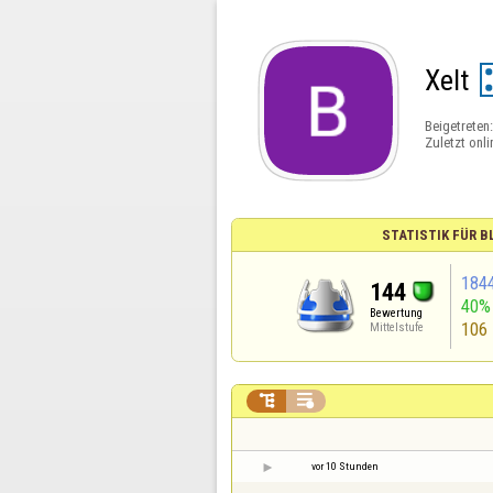
Xelt
Beigetreten
Zuletzt onli
STATISTIK FÜR 
184
144
40%
Bewertung
106
Mittelstufe


vor 10 Stunden