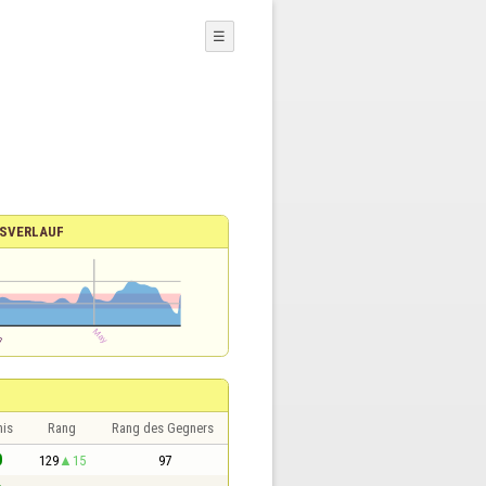
☰
SVERLAUF
nis
Rang
Rang des Gegners
0
129
15
97