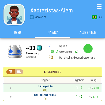
☰
Xadrezistas-Além
Anwärter
29
ÜBER
PAWN7
ALLE SPIELE
2
Spiele
~33
100%
Gewonnen
(2)
Bewertung
33
Amateur
Durchschn. Gegnerbewertung


ERGEBNISSE
Gegner
Ergebnis
Rang
La Leyenda
1 - 0
~16
18
(58)
Carlos Andres42
1 - 0
~0
16
(8)