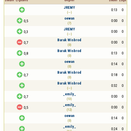
Datum
Ergebnis
Gegner
Dauer
Züge
JREMY

0:13
0
(---)
oewan

0:00
0
0,5
(7)
JREMY

0:00
0
0,3
(---)
Barak Wisbrod

0:00
0
0,7
(0)
Barak Wisbrod

0:13
0
0,8
(0)
oewan

0:14
0
(0)
Barak Wisbrod

0:18
0
0,7
(0)
Barak Wisbrod

0:32
0
(---)
_emily_

0:00
0
0,7
(13)
_emily_

0:00
0
0,5
(12)
oewan

0:14
0
(0)
_emily_

0:24
0