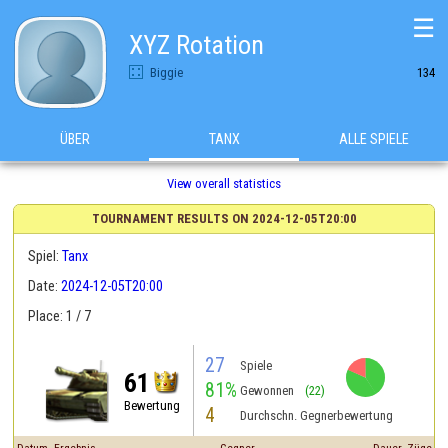
☰
XYZ Rotation
Biggie
134
ÜBER
TANX
ALLE SPIELE
View overall statistics
TOURNAMENT RESULTS ON 2024-12-05T20:00
Spiel:
Tanx
Date:
2024-12-05T20:00
Place: 1 / 7
27
Spiele
61
81%
Gewonnen
(22)
Bewertung
4
Durchschn. Gegnerbewertung