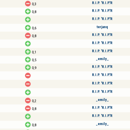
R.I.P. 'R.I.P.'R

0,3
R.I.P. 'R.I.P.'R

0,8
R.I.P. 'R.I.P.'R

terjanq

0,6
R.I.P. 'R.I.P.'R

0,8
R.I.P. 'R.I.P.'R

R.I.P. 'R.I.P.'R

0,1
_emily_

0,5
R.I.P. 'R.I.P.'R

0,9
R.I.P. 'R.I.P.'R

R.I.P. 'R.I.P.'R

R.I.P. 'R.I.P.'R

_emily_

0,2
R.I.P. 'R.I.P.'R

0,8
R.I.P. 'R.I.P.'R

_emily_

0,8