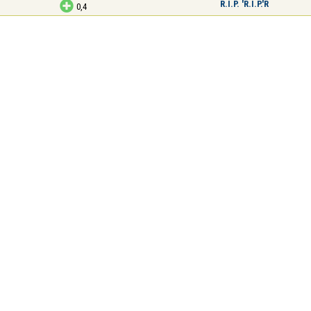
R.I.P. 'R.I.P.'R

0,4