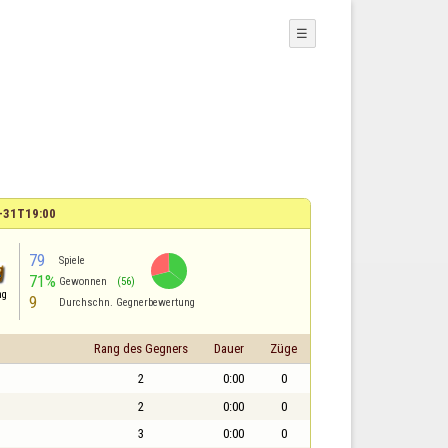
☰
31T19:00
79
Spiele
71%
Gewonnen
(56)
ng
9
Durchschn. Gegnerbewertung
Rang des Gegners
Dauer
Züge
2
0:00
0
2
0:00
0
3
0:00
0