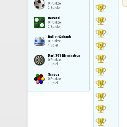
0 Punkte

2 Spiele
Reversi

0 Punkte

2 Spiele
Bullet-Schach

0 Punkte

1 Spiel
Dart 301 Elimination

0 Punkte

1 Spiel
Sinuca

0 Punkte

1 Spiel