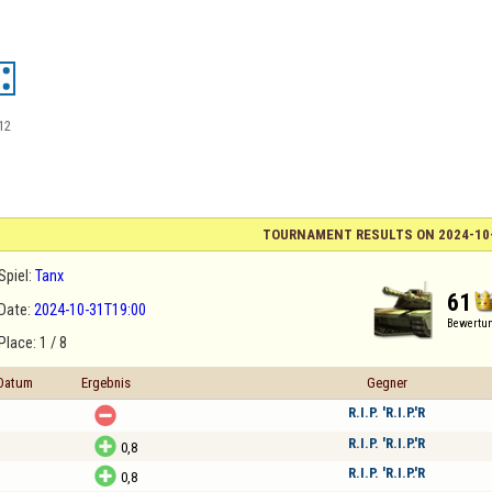
12
TOURNAMENT RESULTS ON 2024-10-
Spiel:
Tanx
61
Date:
2024-10-31T19:00
Bewertu
Place: 1 / 8
Datum
Ergebnis
Gegner
R.I.P. 'R.I.P.'R

R.I.P. 'R.I.P.'R

0,8
R.I.P. 'R.I.P.'R

0,8