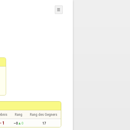
☰
ebnis
Rang
Rang des Gegners
- 1
~0
0
17