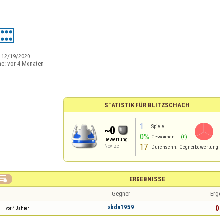
:
12/19/2020
ne:
vor 4 Monaten
STATISTIK FÜR BLITZSCHACH
1
Spiele
~0
0%
Gewonnen
(0)
Bewertung
17
Novize
Durchschn. Gegnerbewertung

ERGEBNISSE
Gegner
Erg
abda1959
0 
vor 4 Jahren