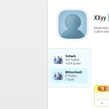
XXyy
Beigetreten
Zuletzt onli
Schach

301 Punkte

4.014 Spiele
Blitzschach

0 Punkte

1 Spiel
