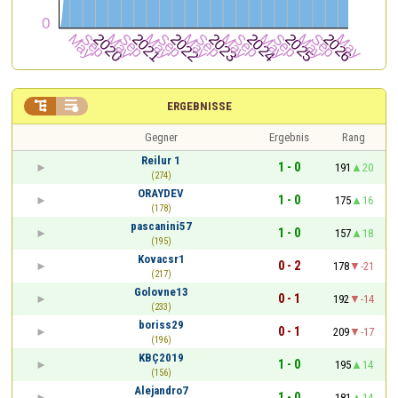


ERGEBNISSE
Gegner
Ergebnis
Rang
Reilur 1
1 - 0
191
20
(274)
ORAYDEV
1 - 0
175
16
(178)
pascanini57
1 - 0
157
18
(195)
Kovacsr1
0 - 2
178
-21
(217)
Golovne13
0 - 1
192
-14
(233)
boriss29
0 - 1
209
-17
(196)
KBÇ2019
1 - 0
195
14
(156)
Alejandro7
1 - 0
181
14