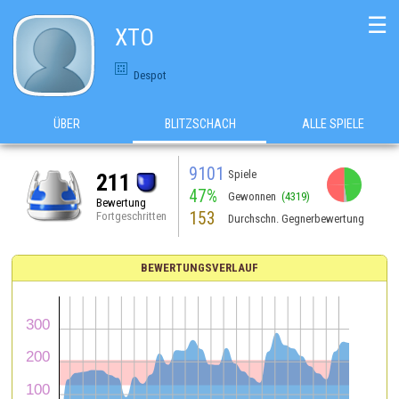
☰
XTO
Despot
ÜBER
BLITZSCHACH
ALLE SPIELE
9101
Spiele
211
47%
Gewonnen
(4319)
Bewertung
153
Fortgeschritten
Durchschn. Gegnerbewertung
BEWERTUNGSVERLAUF