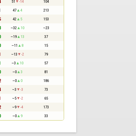
4
51
-14
104
1
47
4
213
5
42
5
153
3
~32
10
~23
0
~19
13
37
0
~11
8
15
1
~13
-2
79
1
~3
10
57
0
~0
3
81
2
~0
0
186
4
~3
-3
73
1
~5
-2
65
2
~9
-4
173
0
~0
9
33