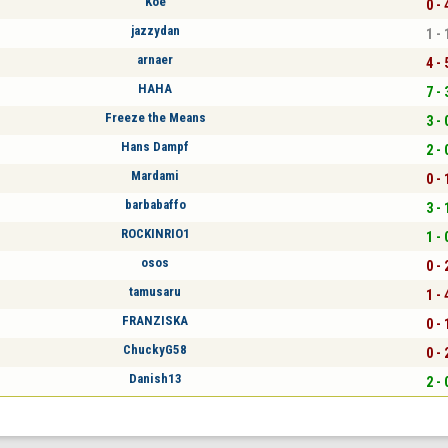
Koe
0 - 
jazzydan
1 - 
arnaer
4 - 
HAHA
7 - 
Freeze the Means
3 - 
Hans Dampf
2 - 
Mardami
0 - 
barbabaffo
3 - 
ROCKINRIO1
1 - 
osos
0 - 
tamusaru
1 - 
FRANZISKA
0 - 
ChuckyG58
0 - 
Danish13
2 - 