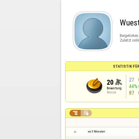
Wuest
Beigetreten
Zuletzt onli
STATISTIK FÜ
27
20
44%
Bewertung
87
Novize


vor 3 Monaten