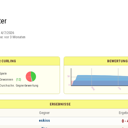
er
:
4/7/2026
ne:
vor 3 Monaten
R CURLING
BEWERTUNG
Spiele
Gewonnen
(12)
Durchschn. Gegnerbewertung
ERGEBNISSE
Gegner
Ergeb
eskiss
0 - 