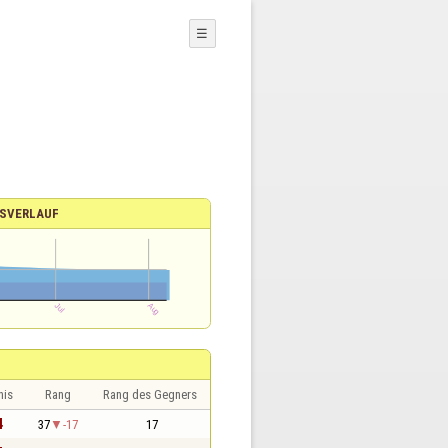
☰
SVERLAUF
nis
Rang
Rang des Gegners
4
37
-17
17