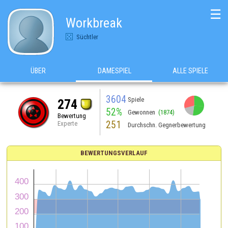
☰
Workbreak
Süchtler
ÜBER
DAMESPIEL
ALLE SPIELE
3604
Spiele
274
52%
Gewonnen
(1874)
Bewertung
251
Experte
Durchschn. Gegnerbewertung
BEWERTUNGSVERLAUF