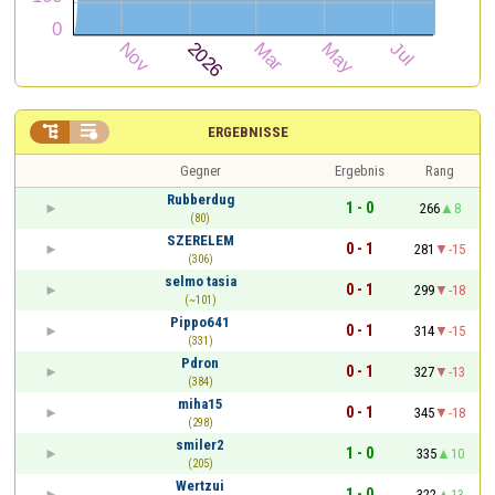


ERGEBNISSE
Gegner
Ergebnis
Rang
Rubberdug
1 - 0
266
8
(80)
SZERELEM
0 - 1
281
-15
(306)
selmo tasia
0 - 1
299
-18
(~101)
Pippo641
0 - 1
314
-15
(331)
Pdron
0 - 1
327
-13
(384)
miha15
0 - 1
345
-18
(298)
smiler2
1 - 0
335
10
(205)
Wertzui
1 - 0
322
13