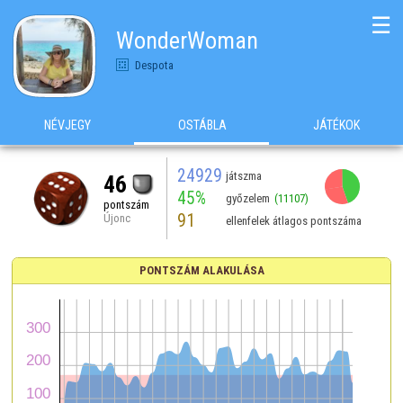
☰
WonderWoman
Despota
NÉVJEGY
OSTÁBLA
JÁTÉKOK
24929
játszma
46
45%
győzelem
(11107)
pontszám
91
Újonc
ellenfelek átlagos pontszáma
PONTSZÁM ALAKULÁSA