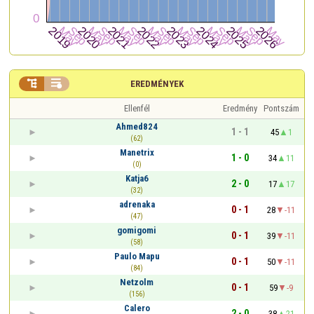


EREDMÉNYEK
Ellenfél
Eredmény
Pontszám
Ahmed824
1 - 1
45
1
(62)
Manetrix
1 - 0
34
11
(0)
Katja6
2 - 0
17
17
(32)
adrenaka
0 - 1
28
-11
(47)
gomigomi
0 - 1
39
-11
(58)
Paulo Mapu
0 - 1
50
-11
(84)
Netzolm
0 - 1
59
-9
(156)
Calero
2 - 0
38
21