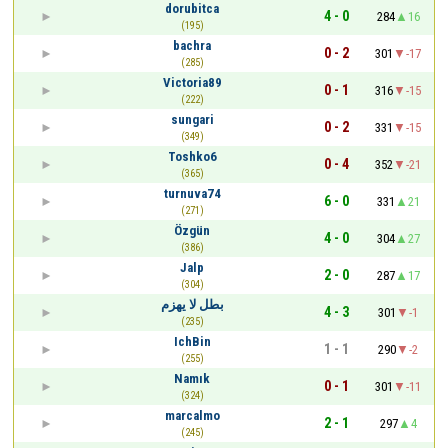
dorubitca
4 - 0
284
16
(195)
bachra
0 - 2
301
-17
(285)
Victoria89
0 - 1
316
-15
(222)
sungari
0 - 2
331
-15
(349)
Toshko6
0 - 4
352
-21
(365)
turnuva74
6 - 0
331
21
(271)
Özgün
4 - 0
304
27
(386)
Jalp
2 - 0
287
17
(304)
بطل لا يهزم
4 - 3
301
-1
(235)
IchBin
1 - 1
290
-2
(255)
Namık
0 - 1
301
-11
(324)
marcalmo
2 - 1
297
4
(245)