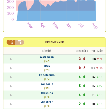


EREDMÉNYEK
Ellenfél
Eredmény
Pontszám
Watzmann
3 - 6
334
-9
(342)
aR25
0 - 2
382
-15
(399)
Espetaculo
4 - 0
366
16
(275)
bouboule
5 - 0
350
27
(389)
Classica
4 - 0
315
19
(270)
Misafir06
2 - 0
300
15
(270)