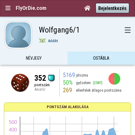
FlyOrDie.com


Bejelentkezés
Wolfgang6/1
☰
Addikt
NÉVJEGY
OSTÁBLA
5169
játszma
352
50%
győzelem
(2587)
pontszám
269
Amatőr
ellenfelek átlagos pontszáma
PONTSZÁM ALAKULÁSA