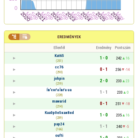


EREDMÉNYEK
Ellenfél
Eredmény
Pontszám
Kat65
1 - 0
242
16
(251)
cc76
0 - 1
256
-14
(290)
johpin
2 - 0
233
23
(219)
Їв'єнґа Ївґа ua
1 - 1
233
0
(228)
mawarid
0 - 1
251
-18
(214)
Кaа0р0е5кaи8нd
1 - 0
235
16
(239)
pap24
1 - 1
240
-5
(166)
oufti
1 - 0
231
9