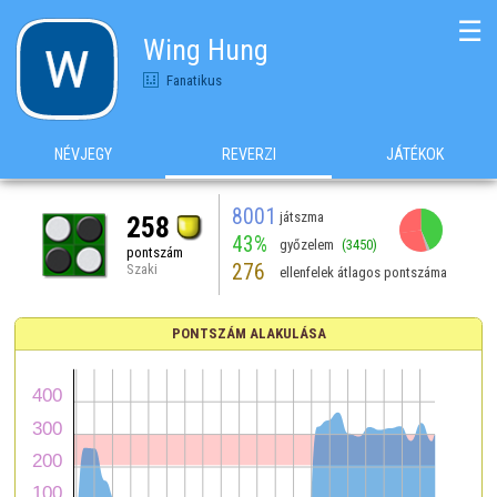
☰
Wing Hung
Fanatikus
NÉVJEGY
REVERZI
JÁTÉKOK
8001
játszma
258
43%
győzelem
(3450)
pontszám
276
Szaki
ellenfelek átlagos pontszáma
PONTSZÁM ALAKULÁSA