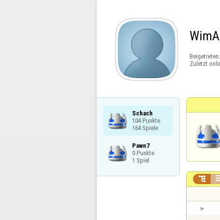
WimA
Beigetreten
Zuletzt onli
Schach

104 Punkte

164 Spiele
Pawn7

0 Punkte

1 Spiel
