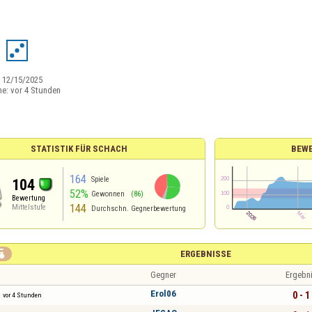
:
12/15/2025
ne:
vor 4 Stunden
STATISTIK FÜR SCHACH
BEW
164
Spiele
104
52%
Gewonnen
(86)
Bewertung
144
Mittelstufe
Durchschn. Gegnerbewertung

ERGEBNISSE
Gegner
Ergebn
Erol06
0 - 1
vor 4 Stunden