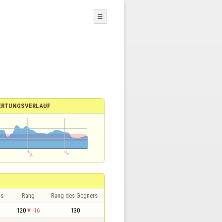
☰
ERTUNGSVERLAUF
is
Rang
Rang des Gegners
120
-16
130