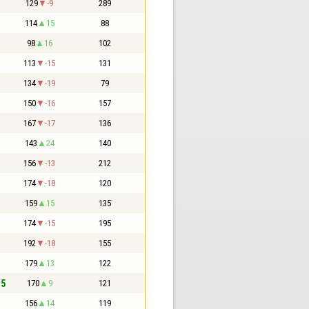
129
-9
289
114
15
88
98
16
102
113
-15
131
134
-19
79
150
-16
157
167
-17
136
143
24
140
156
-13
212
174
-18
120
159
15
135
174
-15
195
192
-18
155
179
13
122
,5
170
9
121
156
14
119