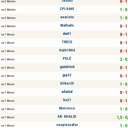
JEGAO
0 - 1
vor 2 Wochen
CPL0465
1 - 0
vor 2 Wochen
evaristo
1 - 0
vor 2 Wochen
Malhado
0 - 1
vor 2 Wochen
dw01
0 - 1
vor 1 Monat
TRECE
0 - 1
vor 1 Monat
Haiti1804
0 - 1
vor 1 Monat
PELÉ
2 - 0
vor 1 Monat
gambito6
0 - 1
vor 1 Monat
jpp32
0 - 1
vor 1 Monat
kliker25
1 - 0
vor 1 Monat
adadad
0 - 1
vor 1 Monat
ku21
0 - 1
vor 1 Monat
Morrocco
1 - 0
vor 1 Monat
ER- KHALID
1,5 - 0
vor 1 Monat
vespinozafer
1 - 0
vor 1 Monat