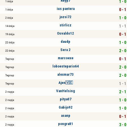
Reyp7
1 - 0
1 órája
ius pantera
0 - 1
1 órája
jozsi72
1 - 0
2 órája
stirlicz
1 - 1
14 órája
Osvaldo12
0 - 1
19 órája
daudp
1 - 0
22 órája
Sera 2
2 - 0
22 órája
marcoexe
0 - 1
Tegnap
loboestepario64
2 - 0
Tegnap
alexmar73
2 - 0
Tegnap
Ajen🇻🇪
1 - 1
Tegnap
VanHelsing
2 - 1
2 napja
pitya07
1 - 0
2 napja
Gabijo92
1 - 0
2 napja
asanp
0 - 1
2 napja
pongra81
3 - 0
2 napja