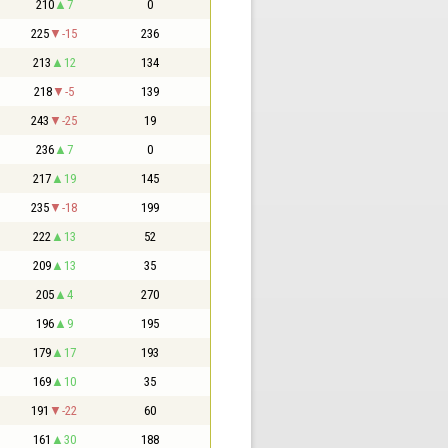
210
7
0
225
-15
236
213
12
134
218
-5
139
243
-25
19
236
7
0
217
19
145
235
-18
199
222
13
52
209
13
35
205
4
270
196
9
195
179
17
193
169
10
35
191
-22
60
161
30
188