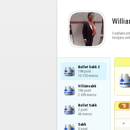
Willi
Csatlakozot
Utoljára onl
Bullet Sakk 2

198 pont

10 120 meccs
Villámsakk

196 pont

2 309 meccs
Bullet Sakk


2 pont

66 meccs
Sakk

0 pont
