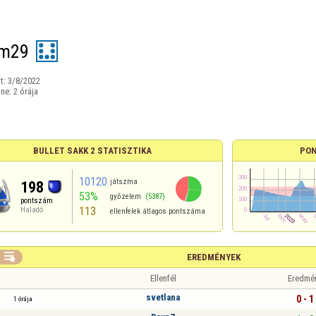
am29
t:
3/8/2022
ine:
2 órája
BULLET SAKK 2 STATISZTIKA
PON
10120
játszma
198
53%
győzelem
(5387)
pontszám
113
Haladó
ellenfelek átlagos pontszáma

EREDMÉNYEK
Ellenfél
Eredmé
svetlana
0 - 1
1 órája