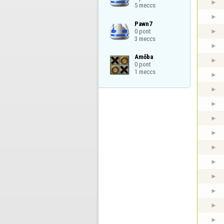
5 meccs
Pawn7

0 pont

3 meccs
Amőba

0 pont

1 meccs