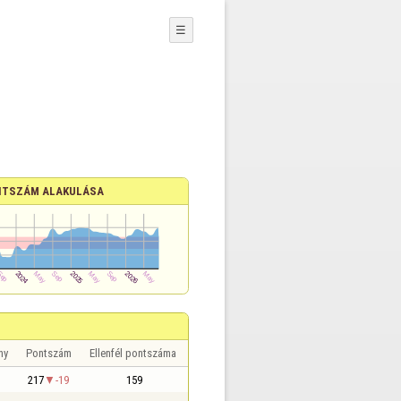
☰
TSZÁM ALAKULÁSA
ny
Pontszám
Ellenfél pontszáma
217
-19
159