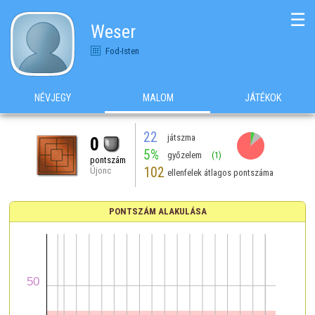
☰
Weser
Fod-Isten
NÉVJEGY
MALOM
JÁTÉKOK
22
játszma
0
5%
győzelem
(1)
pontszám
102
Újonc
ellenfelek átlagos pontszáma
PONTSZÁM ALAKULÁSA