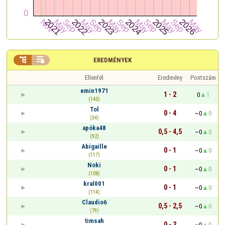


EREDMÉNYEK
Ellenfél
Eredmény
Pontszám
emin1971
1 - 2
0
1
(140)
Tol
0 - 4
~0
0
(34)
apóka48
0,5 - 4,5
~0
0
(92)
Abigaille
0 - 1
~0
0
(117)
Noki
0 - 1
~0
0
(108)
kral001
0 - 1
~0
0
(114)
Claudio6
0,5 - 2,5
~0
0
(79)
timsah
0 - 3
~0
0