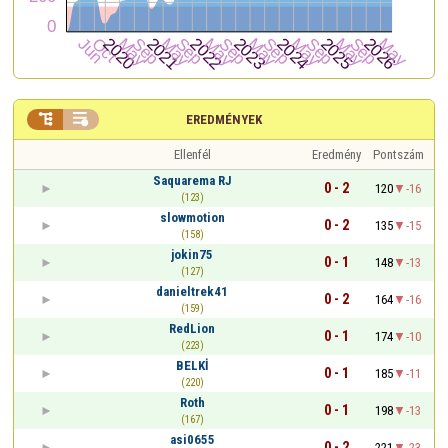


EREDMÉNYEK
Ellenfél
Eredmény
Pontszám
Saquarema RJ
0 - 2
120
-16
(123)
slowmotion
0 - 2
135
-15
(158)
jokin75
0 - 1
148
-13
(127)
danieltrek41
0 - 2
164
-16
(159)
RedLion
0 - 1
174
-10
(223)
BELKİ
0 - 1
185
-11
(220)
Roth
0 - 1
198
-13
(167)
asi0655
0 - 2
221
-23