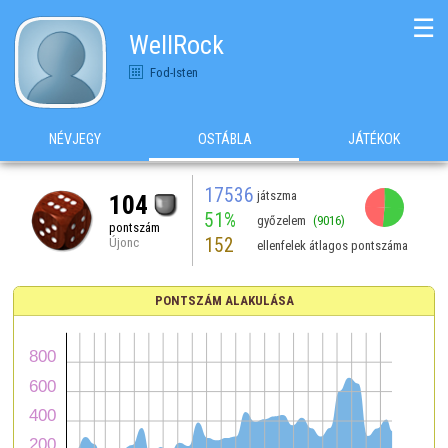
☰
WellRock
Fod-Isten
NÉVJEGY
OSTÁBLA
JÁTÉKOK
17536
játszma
104
51%
győzelem
(9016)
pontszám
152
Újonc
ellenfelek átlagos pontszáma
PONTSZÁM ALAKULÁSA