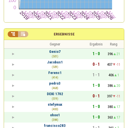


ERGEBNISSE
Gegner
Ergebnis
Rang
Genio7
1 - 0
396
21
(501)
Jacobus1
0 - 1
407
-11
(509)
Ferenc1
1 - 1
406
1
(414)
pedro3
1 - 0
386
20
(468)
DEKI 1702
0 - 1
397
-11
(519)
stefymax
1 - 0
380
17
(400)
ohoo1
1 - 0
363
17
(384)
francisco283
1 - 1
361
2