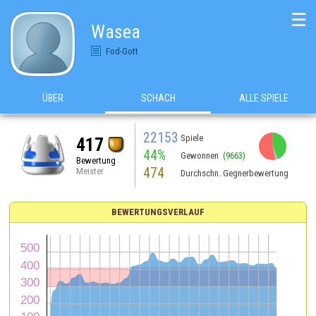
☰
Wasea
Fod-Gott
ÜBER
SCHACH
ALLE SPIELE
22153
Spiele
417
44%
Gewonnen
(9663)
Bewertung
474
Meister
Durchschn. Gegnerbewertung
BEWERTUNGSVERLAUF