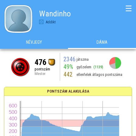
☰
Wandinho
Addikt
NÉVJEGY
DÁMA
2346
játszma
476
49%
győzelem
(1139)
pontszám
442
Mester
ellenfelek átlagos pontszáma
PONTSZÁM ALAKULÁSA