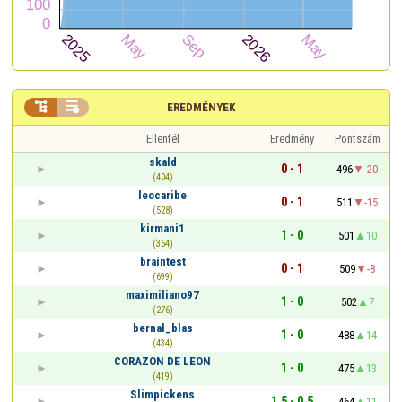


EREDMÉNYEK
Ellenfél
Eredmény
Pontszám
skald
0 - 1
496
-20
(404)
leocaribe
0 - 1
511
-15
(528)
kirmani1
1 - 0
501
10
(364)
braintest
0 - 1
509
-8
(699)
maximiliano97
1 - 0
502
7
(276)
bernal_blas
1 - 0
488
14
(434)
CORAZON DE LEON
1 - 0
475
13
(419)
Slimpickens
1,5 - 0,5
464
11