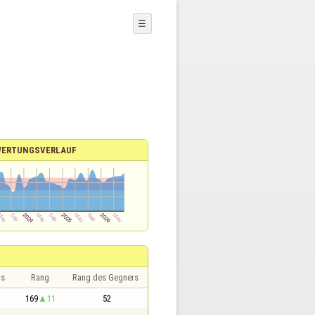
☰
ERTUNGSVERLAUF
is
Rang
Rang des Gegners
169
11
52