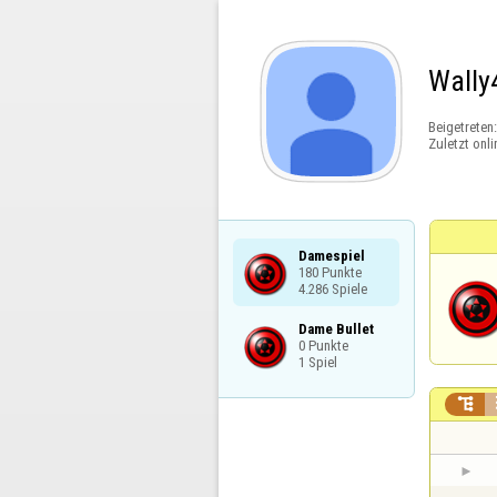
Wally
Beigetreten
Zuletzt onli
Damespiel

180 Punkte

4.286 Spiele
Dame Bullet

0 Punkte

1 Spiel
