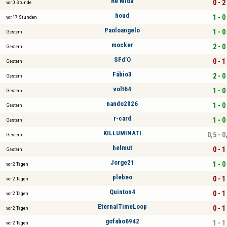
Re Mida
0 - 2
vor 0 Stunde
houd
1 - 0
vor 17 Stunden
Paoloangelo
1 - 0
Gestern
mocker
2 - 0
Gestern
SFd’O
0 - 1
Gestern
Fábio3
2 - 0
Gestern
volt64
1 - 0
Gestern
nando2026
1 - 0
Gestern
r-card
1 - 0
Gestern
KILLUMINATI
0,5 - 0
Gestern
helmut
0 - 1
Gestern
Jorge21
1 - 0
vor 2 Tagen
plebeo
0 - 1
vor 2 Tagen
Quinton4
0 - 1
vor 2 Tagen
EternalTimeLoop
0 - 1
vor 2 Tagen
gofabo6942
1 - 1
vor 2 Tagen