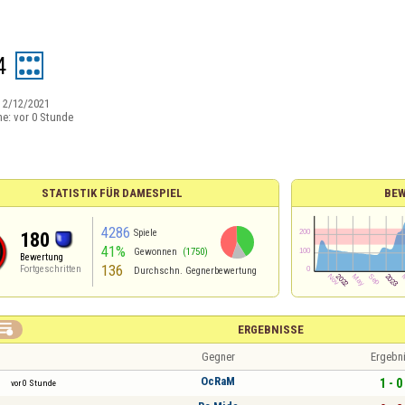
4
:
2/12/2021
ne:
vor 0 Stunde
STATISTIK FÜR DAMESPIEL
BEW
4286
Spiele
180
41%
Gewonnen
(1750)
Bewertung
136
Fortgeschritten
Durchschn. Gegnerbewertung

ERGEBNISSE
Gegner
Ergebn
OcRaM
1 - 0
vor 0 Stunde