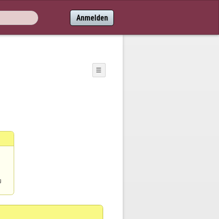
Anmelden
☰
g