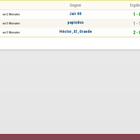
Gegner
Ergeb
Jair 00
1 - 
vor 2 Monaten
papindos
1 - 
vor 5 Monaten
Héctor_El_Grande
2 - 
vor 5 Monaten