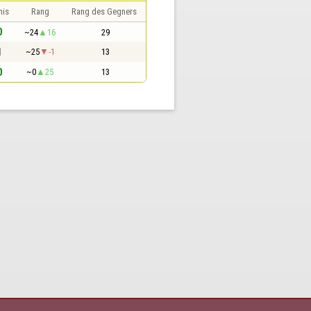
nis
Rang
Rang des Gegners
0
~24
16
29
1
~25
-1
13
0
~0
25
13