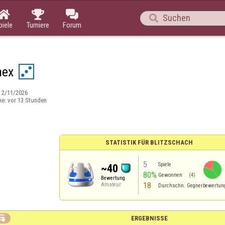




piele
Turniere
Forum
hex
:
2/11/2026
ne:
vor 13 Stunden
STATISTIK FÜR BLITZSCHACH
5
Spiele
~40
80%
Gewonnen
(4)
Bewertung
18
Amateur
Durchschn. Gegnerbewertun

ERGEBNISSE