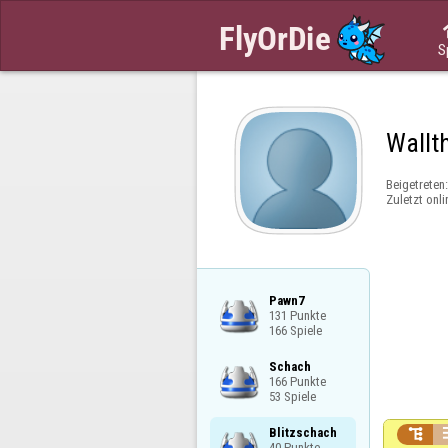
S
Wallt
Beigetreten
Zuletzt onli
Pawn7

131 Punkte

166 Spiele
Schach

166 Punkte

53 Spiele
Blitzschach


40 Punkte
