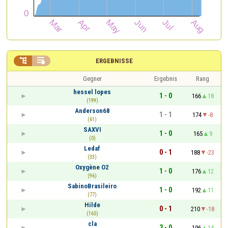


ERGEBNISSE
Gegner
Ergebnis
Rang
hessel lopes
1 - 0
166
18
(199)
Anderson68
1 - 1
174
-8
(61)
SAXVI
1 - 0
165
9
(0)
Ledaf
0 - 1
188
-23
(33)
Oxygène O2
1 - 0
176
12
(96)
SabinoBrasileiro
1 - 0
192
11
(77)
Hilde
0 - 1
210
-18
(165)
cla
3 - 0
196
14