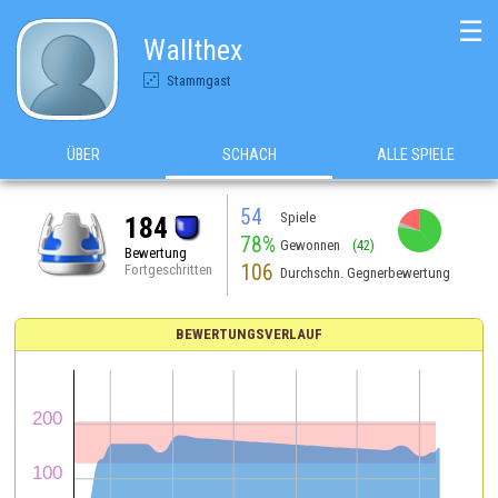
☰
Wallthex
Stammgast
ÜBER
SCHACH
ALLE SPIELE
54
Spiele
184
78%
Gewonnen
(42)
Bewertung
106
Fortgeschritten
Durchschn. Gegnerbewertung
BEWERTUNGSVERLAUF