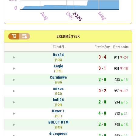


EREDMÉNYEK
Ellenfél
Eredmény
Pontszám
Buz34
0 - 4
941
-24
(905)
Eagle
0 - 1
951
-10
(1020)
Curufinwe
2 - 0
933
18
(978)
mikos
0 - 2
950
-17
(922)
bull06
2 - 0
934
16
(924)
Bayer 1
4 - 0
913
21
(901)
BULUT KTM
2 - 0
895
18
(943)
dicequeen
2 - 0
882
13