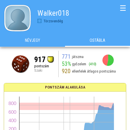
☰
Walker018
Törzsvendég
NÉVJEGY
OSTÁBLA
771
játszma
917
53%
győzelem
(410)
pontszám
920
Szaki
ellenfelek átlagos pontszáma
PONTSZÁM ALAKULÁSA