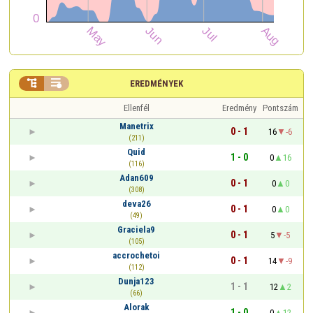


EREDMÉNYEK
Ellenfél
Eredmény
Pontszám
Manetrix
0 - 1
16
-6
(211)
Quid
1 - 0
0
16
(116)
Adan609
0 - 1
0
0
(308)
deva26
0 - 1
0
0
(49)
Graciela9
0 - 1
5
-5
(105)
accrochetoi
0 - 1
14
-9
(112)
Dunja123
1 - 1
12
2
(66)
Alorak
1 - 0
0
12