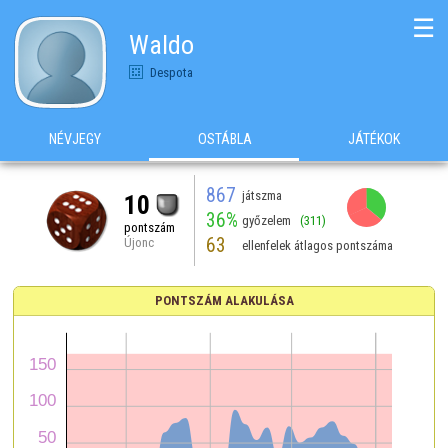
☰
Waldo
Despota
NÉVJEGY
OSTÁBLA
JÁTÉKOK
867
játszma
10
36%
győzelem
(311)
pontszám
63
Újonc
ellenfelek átlagos pontszáma
PONTSZÁM ALAKULÁSA