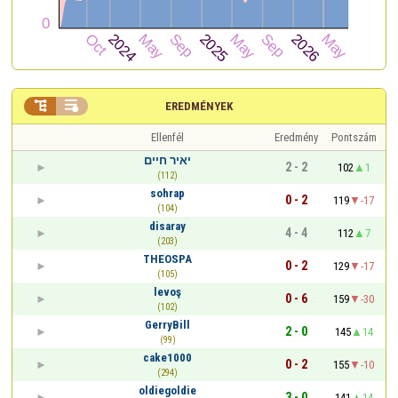


EREDMÉNYEK
Ellenfél
Eredmény
Pontszám
יאיר חיים
2 - 2
102
1
(112)
sohrap
0 - 2
119
-17
(104)
disaray
4 - 4
112
7
(203)
THEOSPA
0 - 2
129
-17
(105)
levoş
0 - 6
159
-30
(102)
GerryBill
2 - 0
145
14
(99)
cake1000
0 - 2
155
-10
(294)
oldiegoldie
3 - 0
141
14