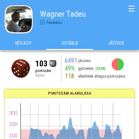
☰
Wagner Tadeu
Fanatikus
NÉVJEGY
OSTÁBLA
JÁTÉKOK
6491
játszma
103
49%
győzelem
(3204)
pontszám
118
Újonc
ellenfelek átlagos pontszáma
PONTSZÁM ALAKULÁSA