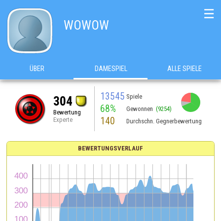
☰
WOWOW
ÜBER
DAMESPIEL
ALLE SPIELE
13545
Spiele
304
68%
Gewonnen
(9254)
Bewertung
140
Experte
Durchschn. Gegnerbewertung
BEWERTUNGSVERLAUF