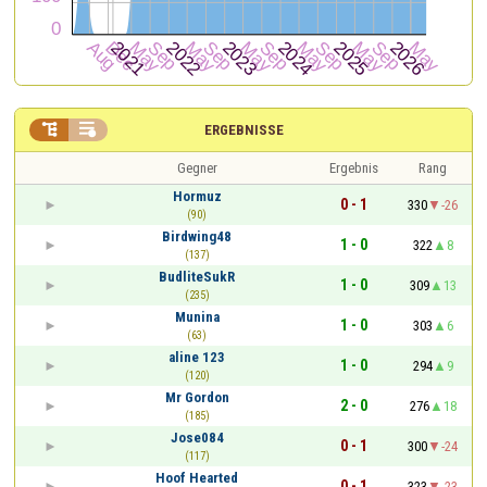


ERGEBNISSE
Gegner
Ergebnis
Rang
Hormuz
0 - 1
330
-26
(90)
Birdwing48
1 - 0
322
8
(137)
BudliteSukR
1 - 0
309
13
(235)
Munina
1 - 0
303
6
(63)
aline 123
1 - 0
294
9
(120)
Mr Gordon
2 - 0
276
18
(185)
Jose084
0 - 1
300
-24
(117)
Hoof Hearted
0 - 1
323
-23