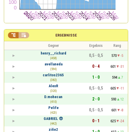


ERGEBNISSE
Gegner
Ergebnis
Rang
henry__richard
0,5 - 0,5
570
-5
(458)
avellaneda
0 - 4
601
-31
(594)
carlitos2365
1 - 0
594
7
(382)
AlexR
0,5 - 0,5
605
-11
(320)
D.mohecan
2 - 0
593
12
(410)
Pelife
0,5 - 0,5
601
-8
(423)
GABRIEL 😎
0 - 1
625
-24
(442)
ziñe2
1 - 0
612
13