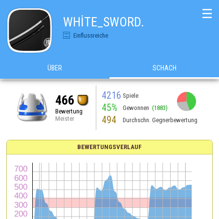
☰
WHİTE_SWORD.
Einflussreiche
ÜBER
SCHACH
4216
Spiele
466
45%
Gewonnen
(1883)
Bewertung
494
Meister
Durchschn. Gegnerbewertung
BEWERTUNGSVERLAUF