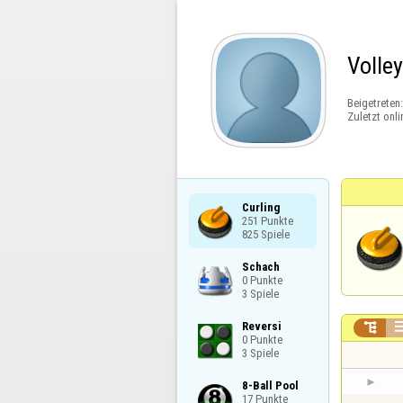
Volle
Beigetreten
Zuletzt onli
Curling

251 Punkte

825 Spiele
Schach

0 Punkte

3 Spiele
Reversi


0 Punkte

3 Spiele
8-Ball Pool

17 Punkte
