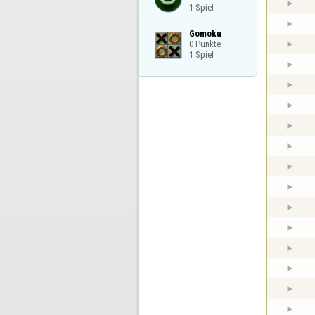
1 Spiel
Gomoku

0 Punkte

1 Spiel