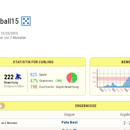
yball15
:
12/23/2015
ne:
vor 2 Monaten
STATISTIK FÜR CURLING
BEW
825
Spiele
222
47%
Gewonnen
(384)
Bewertung
198
Fortgeschritten
Durchschn. Gegnerbewertung

ERGEBNISSE
Gegner
Ergeb
Pete Best
2 - 
vor 2 Monaten