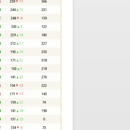
4
259
-11
366
0
244
15
231
2
248
-4
159
0
243
5
122
0
229
14
183
0
212
17
227
0
193
19
255
0
171
22
318
0
163
9
218
0
141
22
276
4
154
-13
223
4
171
-17
145
0
159
12
74
0
141
18
190
0
131
10
0
2
134
-3
73