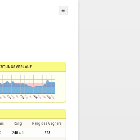
☰
ERTUNGSVERLAUF
nis
Rang
Rang des Gegners
2
248
3
323