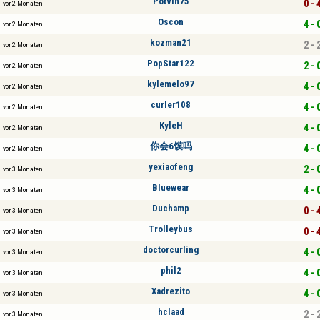
Potvin75
0 - 
vor 2 Monaten
Oscon
4 - 
vor 2 Monaten
kozman21
2 - 
vor 2 Monaten
PopStar122
2 - 
vor 2 Monaten
kylemelo97
4 - 
vor 2 Monaten
curler108
4 - 
vor 2 Monaten
KyleH
4 - 
vor 2 Monaten
你会6馍吗
4 - 
vor 2 Monaten
yexiaofeng
2 - 
vor 3 Monaten
Bluewear
4 - 
vor 3 Monaten
Duchamp
0 - 
vor 3 Monaten
Trolleybus
0 - 
vor 3 Monaten
doctorcurling
4 - 
vor 3 Monaten
phil2
4 - 
vor 3 Monaten
Xadrezito
4 - 
vor 3 Monaten
hclaad
2 - 
vor 3 Monaten