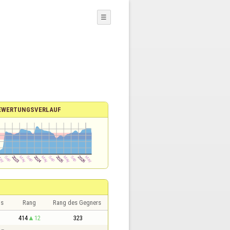
☰
EWERTUNGSVERLAUF
is
Rang
Rang des Gegners
414
12
323