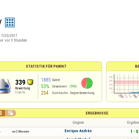
V
:
7/25/2017
ne:
vor 3 Stunden
STATISTIK FÜR PAWN7
B
1885
Spiele
339
53%
Gewonnen
(993)
Bewertung
254
Experte
Durchschn. Gegnerbewertung


ERGEBNISSE
Gegner
Ergebn
Enrique Andrés
1 - 0
vor 2 Monaten