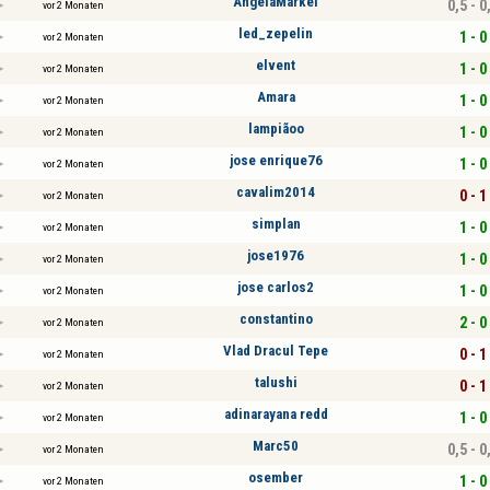
AngelaMarkel
0,5 - 0
vor 2 Monaten
led_zepelin
1 - 0
vor 2 Monaten
elvent
1 - 0
vor 2 Monaten
Amara
1 - 0
vor 2 Monaten
lampiãoo
1 - 0
vor 2 Monaten
jose enrique76
1 - 0
vor 2 Monaten
cavalim2014
0 - 1
vor 2 Monaten
simplan
1 - 0
vor 2 Monaten
jose1976
1 - 0
vor 2 Monaten
jose carlos2
1 - 0
vor 2 Monaten
constantino
2 - 0
vor 2 Monaten
Vlad Dracul Tepe
0 - 1
vor 2 Monaten
talushi
0 - 1
vor 2 Monaten
adinarayana redd
1 - 0
vor 2 Monaten
Marc50
0,5 - 0
vor 2 Monaten
osember
1 - 0
vor 2 Monaten