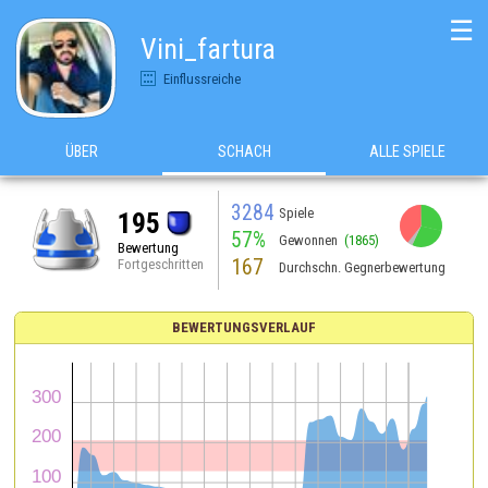
☰
Vini_fartura
Einflussreiche
ÜBER
SCHACH
ALLE SPIELE
3284
Spiele
195
57%
Gewonnen
(1865)
Bewertung
167
Fortgeschritten
Durchschn. Gegnerbewertung
BEWERTUNGSVERLAUF