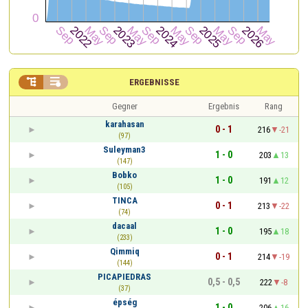


ERGEBNISSE
Gegner
Ergebnis
Rang
karahasan
0 - 1
216
-21
(97)
Suleyman3
1 - 0
203
13
(147)
Bobko
1 - 0
191
12
(105)
TINCA
0 - 1
213
-22
(74)
dacaal
1 - 0
195
18
(233)
Qimmiq
0 - 1
214
-19
(144)
PICAPIEDRAS
0,5 - 0,5
222
-8
(37)
épség
1 - 0
206
16