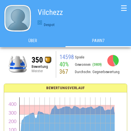
☰
Vilchezz
Despot
ÜBER
PAWN7
14598
Spiele
350
40%
Gewonnen
(5909)
Bewertung
367
Meister
Durchschn. Gegnerbewertung
BEWERTUNGSVERLAUF