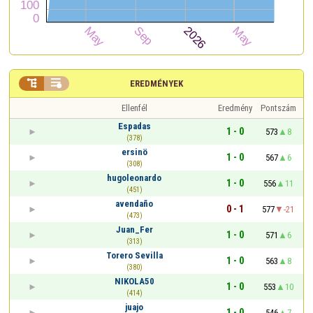


EREDMÉNYEK
Ellenfél
Eredmény
Pontszám
Espadas
1 - 0
573
8
(378)
ersinö
1 - 0
567
6
(308)
hugoleonardo
1 - 0
556
11
(451)
avendaño
0 - 1
577
-21
(473)
Juan_Fer
1 - 0
571
6
(313)
Torero Sevilla
1 - 0
563
8
(380)
NIKOLA50
1 - 0
553
10
(414)
juajo
1 - 0
546
7