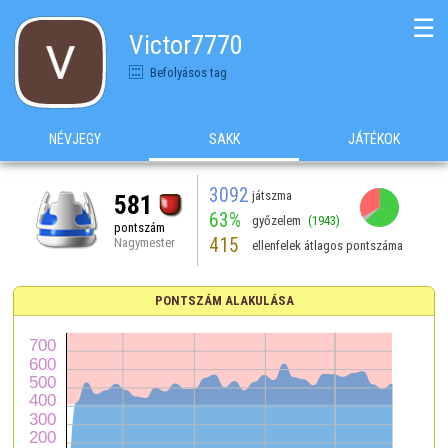
☰
Victor7770
Befolyásos tag
NÉVJEGY
SAKK
JÁTÉKOK
3092
játszma
581
63%
győzelem
(1943)
pontszám
415
Nagymester
ellenfelek átlagos pontszáma
PONTSZÁM ALAKULÁSA