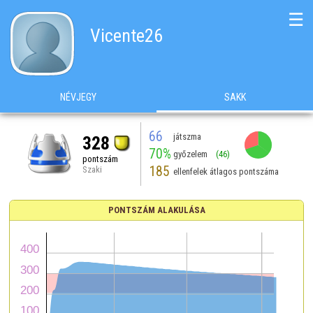
☰
Vicente26
NÉVJEGY
SAKK
66
játszma
328
70%
győzelem
(46)
pontszám
185
Szaki
ellenfelek átlagos pontszáma
PONTSZÁM ALAKULÁSA