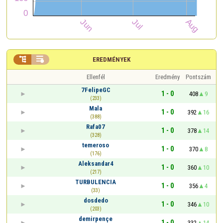


EREDMÉNYEK
Ellenfél
Eredmény
Pontszám
7FelipeGC
1 - 0
408
9
(233)
Mala
1 - 0
392
16
(388)
Rafa07
1 - 0
378
14
(328)
temeroso
1 - 0
370
8
(176)
Aleksandar4
1 - 0
360
10
(217)
TURBULENCIA
1 - 0
356
4
(33)
dosdedo
1 - 0
346
10
(203)
demirpençe
1 - 0
332
14