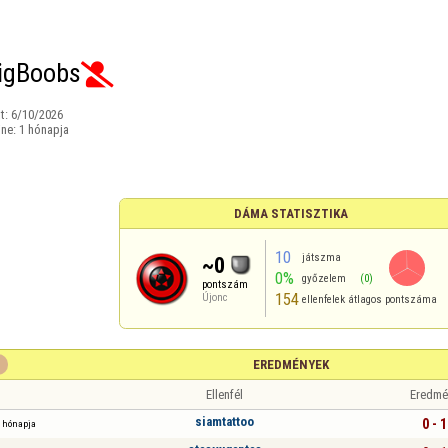
igBoobs

t:
6/10/2026
ine:
1 hónapja
DÁMA STATISZTIKA
10
játszma
~0
0%
győzelem
(0)
pontszám
154
Újonc
ellenfelek átlagos pontszáma
EREDMÉNYEK
Ellenfél
Eredmé
siamtattoo
0 - 1
 hónapja