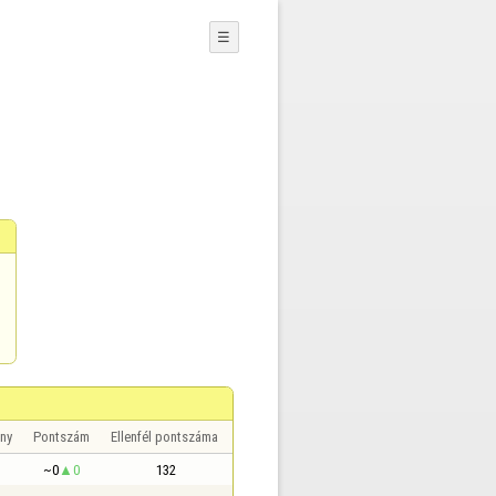
☰
ny
Pontszám
Ellenfél pontszáma
~0
0
132