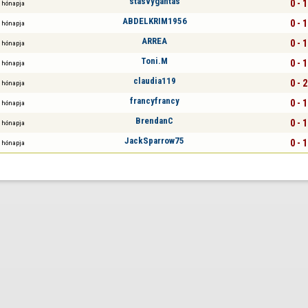
stasvygantas
0 - 1
 hónapja
ABDELKRIM1956
0 - 1
 hónapja
ARREA
0 - 1
 hónapja
Toni.M
0 - 1
 hónapja
claudia119
0 - 2
 hónapja
francyfrancy
0 - 1
 hónapja
BrendanC
0 - 1
 hónapja
JackSparrow75
0 - 1
 hónapja