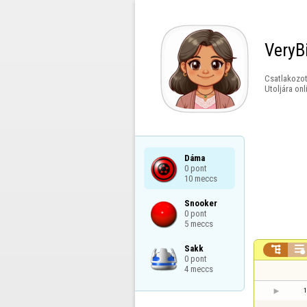
VeryB
Csatlakozot
Utoljára onl
Dáma

0 pont

10 meccs
Snooker

0 pont

5 meccs
Sakk



0 pont

4 meccs
1