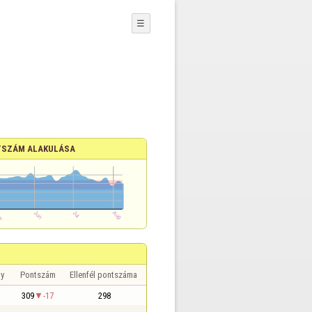
☰
SZÁM ALAKULÁSA
y
Pontszám
Ellenfél pontszáma
309
-17
298