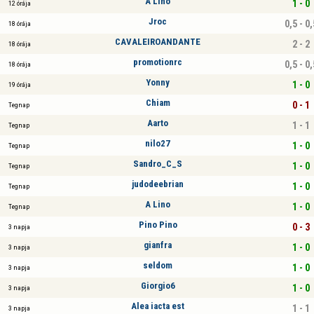
A Lino
1 - 0
12 órája
Jroc
0,5 - 0,
18 órája
CAVALEIROANDANTE
2 - 2
18 órája
promotionrc
0,5 - 0,
18 órája
Yonny
1 - 0
19 órája
Chiam
0 - 1
Tegnap
Aarto
1 - 1
Tegnap
nilo27
1 - 0
Tegnap
Sandro_C_S
1 - 0
Tegnap
judodeebrian
1 - 0
Tegnap
A Lino
1 - 0
Tegnap
Pino Pino
0 - 3
3 napja
gianfra
1 - 0
3 napja
seldom
1 - 0
3 napja
Giorgio6
1 - 0
3 napja
Alea iacta est
1 - 1
3 napja