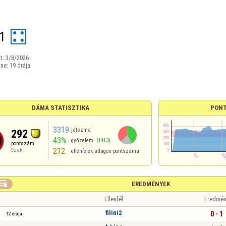
1
t:
3/8/2026
ine:
19 órája
DÁMA STATISZTIKA
PONT
3319
játszma
292
43%
győzelem
(1413)
pontszám
212
Szaki
ellenfelek átlagos pontszáma

EREDMÉNYEK
Ellenfél
Eredmén
filini2
0 - 1
12 órája