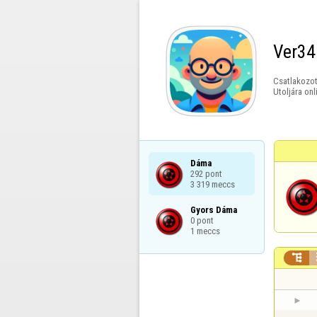
Ver34
Csatlakozot
Utoljára onl
Dáma

292 pont

3 319 meccs
Gyors Dáma

0 pont

1 meccs
