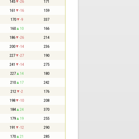
145
-26
171
161
-16
159
170
-9
337
160
10
166
186
-26
214
200
-14
236
227
-27
190
241
-14
275
227
14
180
210
17
242
212
-2
176
198
-10
208
184
24
370
179
19
255
191
-12
290
170
21
285