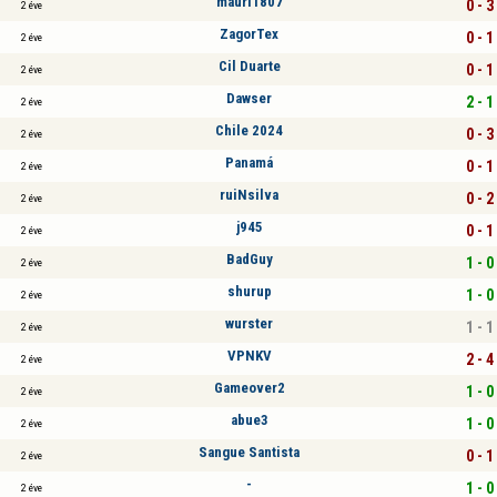
mauri1807
0 - 3
2 éve
ZagorTex
0 - 1
2 éve
Cil Duarte
0 - 1
2 éve
Dawser
2 - 1
2 éve
Chile 2024
0 - 3
2 éve
Panamá
0 - 1
2 éve
ruiNsilva
0 - 2
2 éve
j945
0 - 1
2 éve
BadGuy
1 - 0
2 éve
shurup
1 - 0
2 éve
wurster
1 - 1
2 éve
VPNKV
2 - 4
2 éve
Gameover2
1 - 0
2 éve
abue3
1 - 0
2 éve
Sangue Santista
0 - 1
2 éve
-
1 - 0
2 éve