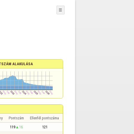
☰
TSZÁM ALAKULÁSA
ny
Pontszám
Ellenfél pontszáma
119
16
121