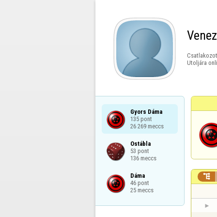
Vene
Csatlakozot
Utoljára onl
Gyors Dáma

135 pont

26 269 meccs
Ostábla

53 pont

136 meccs
Dáma


46 pont

25 meccs