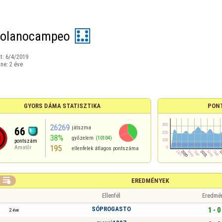
zolanocampeo
t:
6/4/2019
ine:
2 éve
GYORS DÁMA STATISZTIKA
PON
26269
játszma
66
38%
győzelem
(10104)
pontszám
195
Amatőr
ellenfelek átlagos pontszáma

EREDMÉNYEK
Ellenfél
Eredmé
SÓPROGASTO
1 - 0
2 éve