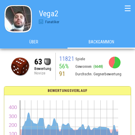
☰
Vega2
Fanatiker
ÜBER
BACKGAMMON
11821
Spiele
63
56%
Gewonnen
(6648)
Bewertung
91
Novize
Durchschn. Gegnerbewertung
BEWERTUNGSVERLAUF