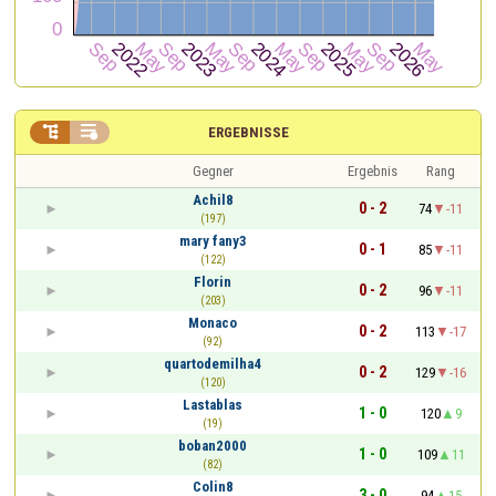


ERGEBNISSE
Gegner
Ergebnis
Rang
Achil8
0 - 2
74
-11
(197)
mary fany3
0 - 1
85
-11
(122)
Florin
0 - 2
96
-11
(203)
Monaco
0 - 2
113
-17
(92)
quartodemilha4
0 - 2
129
-16
(120)
Lastablas
1 - 0
120
9
(19)
boban2000
1 - 0
109
11
(82)
Colin8
3 - 0
94
15