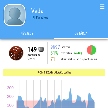
☰
Veda
Fanatikus
NÉVJEGY
OSTÁBLA
9697
játszma
149
51%
győzelem
(4908)
pontszám
71
Újonc
ellenfelek átlagos pontszáma
PONTSZÁM ALAKULÁSA