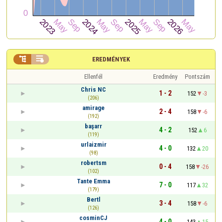


EREDMÉNYEK
Ellenfél
Eredmény
Pontszám
Chris NC
1 - 2
152
-3
(206)
amirage
2 - 4
158
-6
(192)
başarr
4 - 2
152
6
(119)
urlaizmir
4 - 0
132
20
(98)
robertsm
0 - 4
158
-26
(102)
Tante Emma
7 - 0
117
32
(179)
Bertl
3 - 4
158
-6
(126)
cosminCJ
4 - 0
143
15