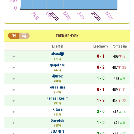


EREDMÉNYEK
Ellenfél
Eredmény
Pontszám
akandjji
0 - 1
409
-5
(705)
gegefr76
0 - 2
487
-25
(475)
djuro2
1 - 0
478
9
(313)
ouss ana
0 - 1
489
-11
(603)
Fenası Kerim
1 - 3
434
-22
(350)
Kitass
3 - 0
418
14
(228)
Davidsh
1 - 0
471
8
(269)
LUANI 1
2 - 0
444
27