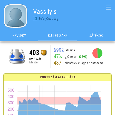
☰
Vassily s
Befolyásos tag
NÉVJEGY
BULLET SAKK
JÁTÉKOK
6992
játszma
403
47%
győzelem
(3296)
pontszám
487
Mester
ellenfelek átlagos pontszáma
PONTSZÁM ALAKULÁSA