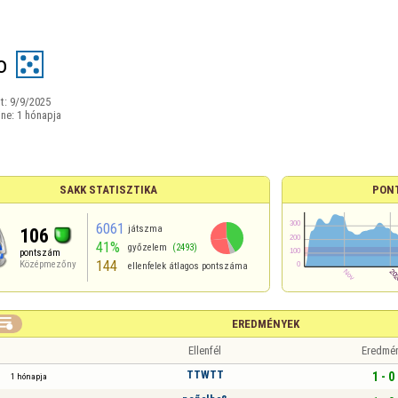
o
t:
9/9/2025
ine:
1 hónapja
SAKK STATISZTIKA
PON
6061
játszma
106
41%
győzelem
(2493)
pontszám
144
Középmezőny
ellenfelek átlagos pontszáma

EREDMÉNYEK
Ellenfél
Eredmé
TTWTT
1 - 0
1 hónapja