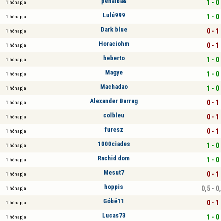
peñalba&
1 - 0
1 hónapja
Lulú999
1 - 0
1 hónapja
Dark blue
0 - 1
1 hónapja
Horaciohm
0 - 1
1 hónapja
heberto
1 - 0
1 hónapja
Magye
1 - 0
1 hónapja
Machadao
1 - 0
1 hónapja
Alexander Barrag
0 - 1
1 hónapja
colbleu
0 - 1
1 hónapja
furesz
0 - 1
1 hónapja
1000ciades
1 - 0
1 hónapja
Rachid dom
1 - 0
1 hónapja
Mesut7
0 - 1
1 hónapja
hoppis
0,5 - 0
1 hónapja
Góbé11
0 - 1
1 hónapja
Lucas73
1 - 0
1 hónapja