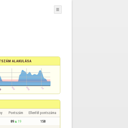
☰
TSZÁM ALAKULÁSA
ny
Pontszám
Ellenfél pontszáma
89
19
158