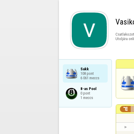
Vasik
Csatlakozot
Utoljára onl
Sakk

108 pont

6 061 meccs
8-as Pool

0 pont

1 meccs
