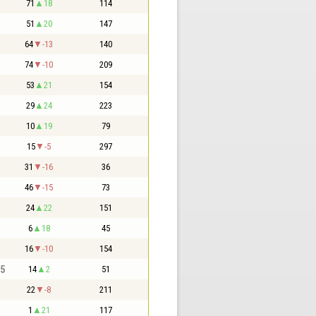
71
18
114
51
20
147
64
-13
140
74
-10
209
53
21
154
29
24
223
10
19
79
15
-5
297
31
-16
36
46
-15
73
24
22
151
6
18
45
16
-10
154
,5
14
2
51
22
-8
211
1
21
117