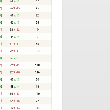
 0
61
16
67
 1
76
-15
95
 0
61
15
32
 0
46
15
24
 1
58
-12
144
 0
44
14
0
 1
61
-17
45
 1
72
-11
187
 0
59
13
0
 1
72
-13
138
 1
82
-10
216
 0
67
15
50
 0
53
14
18
 1
66
-13
140
 1
82
-16
77
 1
96
-14
137