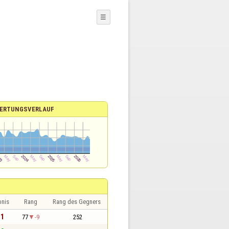
☰
ERTUNGSVERLAUF
bnis
Rang
Rang des Gegners
 1
77
-9
252