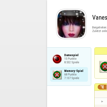
Vane
Beigetreten
Zuletzt onli
Damespiel

15 Punkte

8.532 Spiele
Memory-Spiel

68 Punkte

7.137 Spiele
