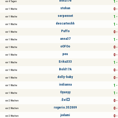
boszi76
1 -
vor 4 Tagen
stohan
0 -
vor 1 Woche
serpennet
1 -
vor 1 Woche
descarteshh
1 -
vor 1 Woche
Puffo
0 -
vor 1 Woche
anna37
1 -
vor 1 Woche
oOFOo
0 -
vor 1 Woche
peu
0 -
vor 1 Woche
Erika333
1 -
vor 1 Woche
Bold17A
0 -
vor 1 Woche
dolly-baby
0 -
vor 1 Woche
indianna
1 -
vor 1 Woche
Oyunyy
1 -
vor 1 Woche
.Èvi💥
0 -
vor 2 Wochen
rogerio.352009
0 -
vor 2 Wochen
jodami
0 -
vor 2 Wochen