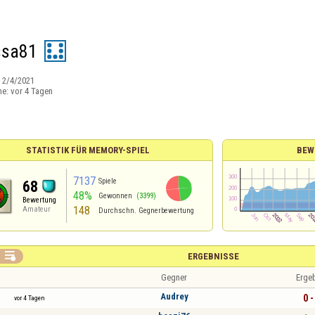
ssa81
:
2/4/2021
ne:
vor 4 Tagen
STATISTIK FÜR MEMORY-SPIEL
BEW
7137
Spiele
68
48%
Gewonnen
(3399)
Bewertung
148
Amateur
Durchschn. Gegnerbewertung

ERGEBNISSE
Gegner
Erge
Audrey
0 -
vor 4 Tagen