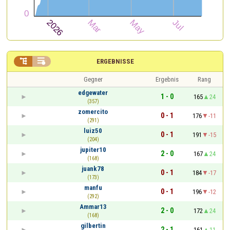


ERGEBNISSE
Gegner
Ergebnis
Rang
edgewater
1 - 0
165
24
(357)
zomercito
0 - 1
176
-11
(291)
luiz50
0 - 1
191
-15
(204)
jupiter10
2 - 0
167
24
(168)
juank78
0 - 1
184
-17
(173)
manfu
0 - 1
196
-12
(292)
Ammar13
2 - 0
172
24
(168)
gilbertin
2 - 1
161
11