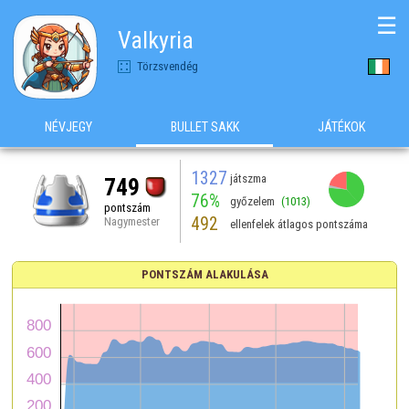
☰
Valkyria
Törzsvendég
NÉVJEGY
BULLET SAKK
JÁTÉKOK
1327
játszma
749
76%
győzelem
(1013)
pontszám
492
Nagymester
ellenfelek átlagos pontszáma
PONTSZÁM ALAKULÁSA