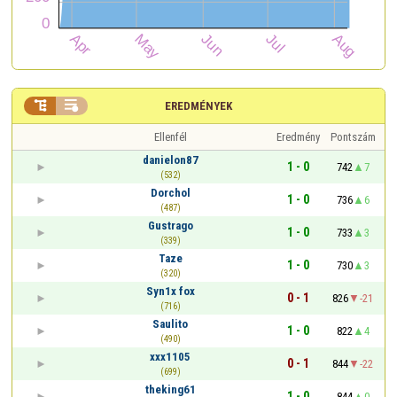


EREDMÉNYEK
Ellenfél
Eredmény
Pontszám
danielon87
1 - 0
742
7
(532)
Dorchol
1 - 0
736
6
(487)
Gustrago
1 - 0
733
3
(339)
Taze
1 - 0
730
3
(320)
Syn1x fox
0 - 1
826
-21
(716)
Saulito
1 - 0
822
4
(490)
xxx1105
0 - 1
844
-22
(699)
theking61
1 - 0
844
0