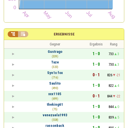


ERGEBNISSE
Gegner
Ergebnis
Rang
Gustrago
1 - 0
733
3
(339)
Taze
1 - 0
730
3
(320)
Syn1x fox
0 - 1
826
-21
(716)
Saulito
1 - 0
822
4
(490)
xxx1105
0 - 1
844
-22
(699)
theking61
1 - 0
844
0
(75)
venezuela1993
1 - 0
839
5
(558)
rassonback
1 - 0
835
4