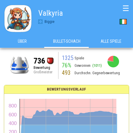
☰
Valkyria
Biggie
ÜBER
BULLET-SCHACH
ALLE SPIELE
1325
Spiele
736
76%
Gewonnen
(1011)
Bewertung
493
Großmeister
Durchschn. Gegnerbewertung
BEWERTUNGSVERLAUF