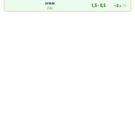
ormar
1,5 - 0,5
~0
13
(14)