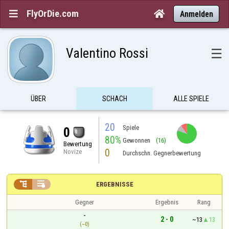
FlyOrDie.com


Anmelden
Valentino Rossi
☰
ÜBER
SCHACH
ALLE SPIELE
20
Spiele
0
80%
Gewonnen
(16)
Bewertung
0
Novize
Durchschn. Gegnerbewertung


ERGEBNISSE
Gegner
Ergebnis
Rang
-
2 - 0
~13
13
(~0)