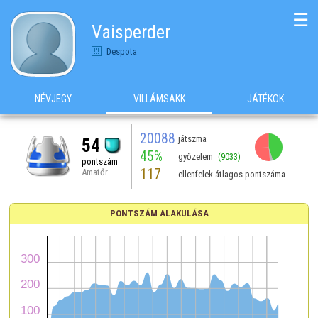
☰
Vaisperder
Despota
NÉVJEGY
VILLÁMSAKK
JÁTÉKOK
20088
játszma
54
45%
győzelem
(9033)
pontszám
117
Amatőr
ellenfelek átlagos pontszáma
PONTSZÁM ALAKULÁSA