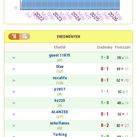


EREDMÉNYEK
Ellenfél
Eredmény
Pontszám
guest 11875
1 - 0
38
16
(47)
Olav
0 - 1
49
-11
(167)
oscalifa
0 - 1
62
-13
(126)
jr2837
1 - 1
62
0
(59)
hz225
1 - 0
48
14
(0)
ALANZED
0 - 1
55
-7
(277)
asturllanes
0 - 2
82
-27
(42)
Turking
1 - 0
69
13