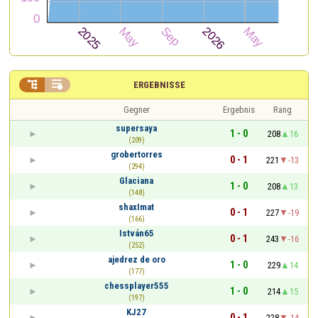


ERGEBNISSE
Gegner
Ergebnis
Rang
supersaya
1 - 0
208
16
(209)
grobertorres
0 - 1
221
-13
(294)
Glaciana
1 - 0
208
13
(148)
shaxImat
0 - 1
227
-19
(166)
István65
0 - 1
243
-16
(252)
ajedrez de oro
1 - 0
229
14
(177)
chessplayer555
1 - 0
214
15
(197)
KJ27
0 - 1
228
-14