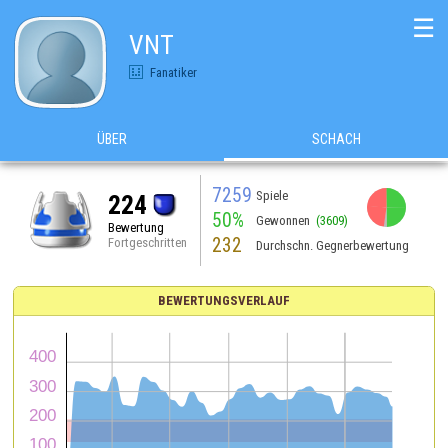
☰
VNT
Fanatiker
ÜBER
SCHACH
7259
Spiele
224
50%
Gewonnen
(3609)
Bewertung
232
Fortgeschritten
Durchschn. Gegnerbewertung
BEWERTUNGSVERLAUF