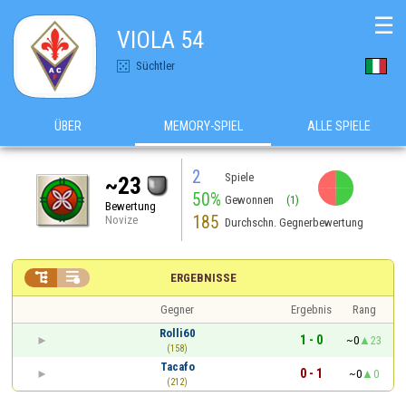
☰
VIOLA 54
Süchtler
ÜBER
MEMORY-SPIEL
ALLE SPIELE
2
Spiele
~23
50%
Gewonnen
(1)
Bewertung
185
Novize
Durchschn. Gegnerbewertung


ERGEBNISSE
Gegner
Ergebnis
Rang
Rolli60
1 - 0
~0
23
(158)
Tacafo
0 - 1
~0
0
(212)