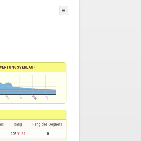
☰
WERTUNGSVERLAUF
nis
Rang
Rang des Gegners
1
202
-24
0