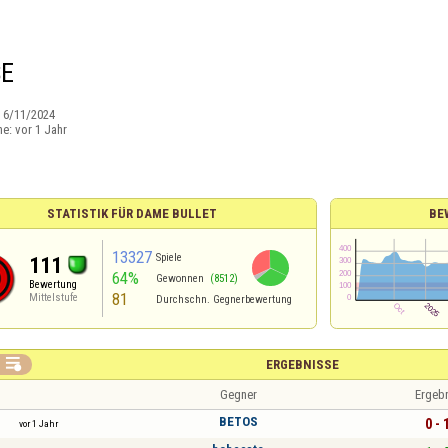
SE
:
6/11/2024
ne:
vor 1 Jahr
STATISTIK FÜR DAME BULLET
BE
13327
Spiele
111
64%
Gewonnen
(8512)
Bewertung
81
Mittelstufe
Durchschn. Gegnerbewertung

ERGEBNISSE
Gegner
Ergeb
BETOS
0 - 
vor 1 Jahr