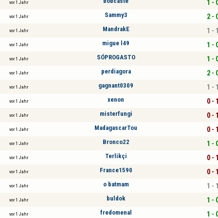
bobcaste
1 - 
vor 1 Jahr
Sammy3
2 - 
vor 1 Jahr
MandrakE
1 - 
vor 1 Jahr
migue l49
1 - 
vor 1 Jahr
SÓPROGASTO
1 - 
vor 1 Jahr
perdiagora
2 - 
vor 1 Jahr
gagnant0309
1 - 
vor 1 Jahr
xenon
0 - 
vor 1 Jahr
misterfungi
0 - 
vor 1 Jahr
MadagascarTou
0 - 
vor 1 Jahr
Bronco22
1 - 
vor 1 Jahr
Terlikçi
0 - 
vor 1 Jahr
France1590
0 - 
vor 1 Jahr
o batmam
1 - 
vor 1 Jahr
buldok
1 - 
vor 1 Jahr
fredomenal
1 - 
vor 1 Jahr