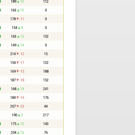
0
189
13
112
0
163
13
0
1
178
-11
0
0
154
9
0
0
163
15
152
0
149
14
0
1
214
-12
15
1
154
-17
132
1
169
-15
188
1
187
-18
152
0
168
19
241
1
184
-16
176
1
207
-23
44
1
190
2
217
0
175
15
143
0
204
10
76