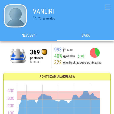
☰
VANLIRI
Törzsvendég
NÉVJEGY
SAKK
993
játszma
369
40%
győzelem
(398)
pontszám
322
Mester
ellenfelek átlagos pontszáma
PONTSZÁM ALAKULÁSA