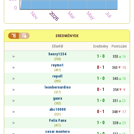


EREDMÉNYEK
Ellenfél
Eredmény
Pontszám
henry1234
1 - 0
353
16
(350)
reymo1
0 - 1
363
-10
(497)
repoll
1 - 0
345
18
(393)
leonbernardino
0 - 1
354
-9
(517)
gaara
1 - 0
331
23
(502)
abc10000
0 - 1
348
-17
(321)
Felix Fana
1 - 0
328
20
(411)
cesar montero
1 - 0
312
16